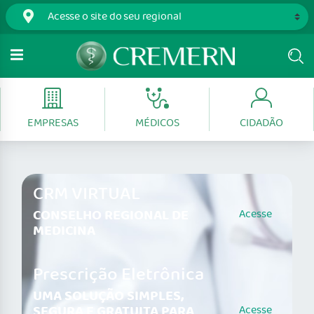
EMPRESAS
MÉDICOS
CIDADÃO
CRM VIRTUAL
CONSELHO REGIONAL DE
Acesse
MEDICINA
Prescrição Eletrônica
UMA SOLUÇÃO SIMPLES,
SEGURA E GRATUITA PARA
Acesse