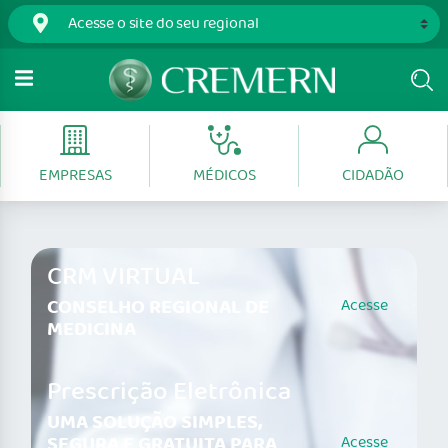
EMPRESAS
MÉDICOS
CIDADÃO
CRM VIRTUAL
CONSELHO REGIONAL DE
Acesse
MEDICINA
Prescrição Eletrônica
UMA SOLUÇÃO SIMPLES,
SEGURA E GRATUITA PARA
Acesse