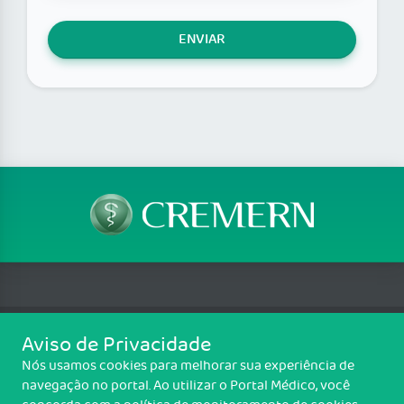
ENVIAR
Aviso de Privacidade
Telefone: (84) 3100-0011 / (84) 3100-0012
Nós usamos cookies para melhorar sua experiência de
Email: atendimento@cremern.org.br
navegação no portal. Ao utilizar o Portal Médico, você
Av. Rio Branco, 398, Cidade Alta, Natal/RN - CEP: 59025-001 - CNPJ: