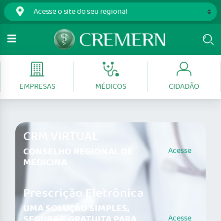
EMPRESAS
MÉDICOS
CIDADÃO
CRM VIRTUAL
CONSELHO REGIONAL DE
Acesse
MEDICINA
Prescrição Eletrônica
UMA SOLUÇÃO SIMPLES,
SEGURA E GRATUITA PARA
Acesse